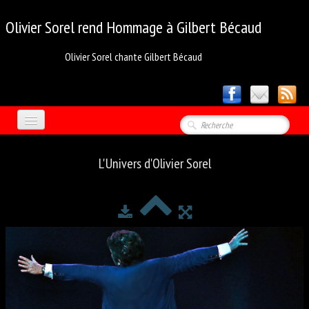
Olivier Sorel rend
Hommage à Gilbert Bécaud
Olivier Sorel chante Gilbert Bécaud
ACCUEIL
L'Univers d'Olivier Sorel
PHOTOS
▼
MÉDIA
MON CREDO
OLIVIER SOREL
LES VIDÉOS 1
LES VIDÉOS 2
LES VIDÉOS 3