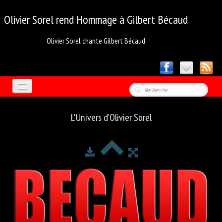
Olivier Sorel rend
Hommage à Gilbert Bécaud
Olivier Sorel chante Gilbert Bécaud
ACCUEIL
L'Univers d'Olivier Sorel
PHOTOS
▼
MÉDIA
MON CREDO
OLIVIER SOREL
LES VIDÉOS 1
LES VIDÉOS 2
LES VIDÉOS 3